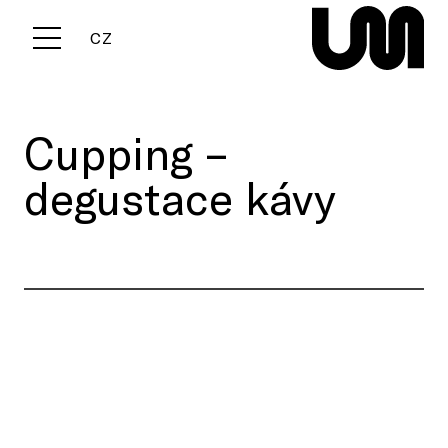
EN
CZ
Menu
Cupping –
degustace kávy