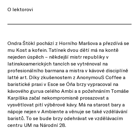
O lektorovi
Ondra Štökl pochází z Horního Maršova a přezdívá se
mu Kost a kofein. Tatínek dvou dětí má na kontě
nejeden úspěch – někdejší mistr republiky v
latinskoamerických tancích se vytrénoval na
profesionálního barmana a mistra v kávové disciplíně
latté art. Díky zkušenostem z AnonymouS Coffee a
baristické praxi v Esce se Óňa brzy vypracoval na
kávového gurua celého Ambi a s požehnáním Tomáše
Karpíška začal nekompromisně prosazovat a
vysvětlovat pití výběrové kávy. Má na starost bary a
nápoje nejen v Ambiente a věnuje se také vzdělávání
baristů. To se bude brzy odehrávat ve vzdělávacím
centru UM na Národní 28.