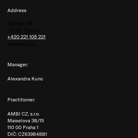
Address
Národní 28
110 00, Praha 1
+420 221 105 221
um@ambi.cz
Manager:
Alexandra Kunc
Practitioner:
AMBI CZ, s.r.o.
Maiselova 38/15
110 00 Praha 1
DIČ: CZ63984881