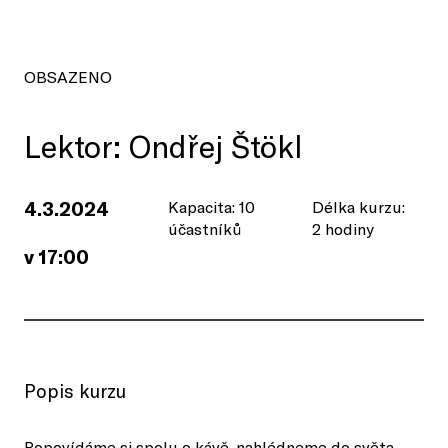
OBSAZENO
Lektor: Ondřej Štökl
4.3.2024
Kapacita: 10
Délka kurzu:
účastníků
2 hodiny
v 17:00
Popis kurzu
Popovídáme si spolu o kávě, nahlédneme do světa