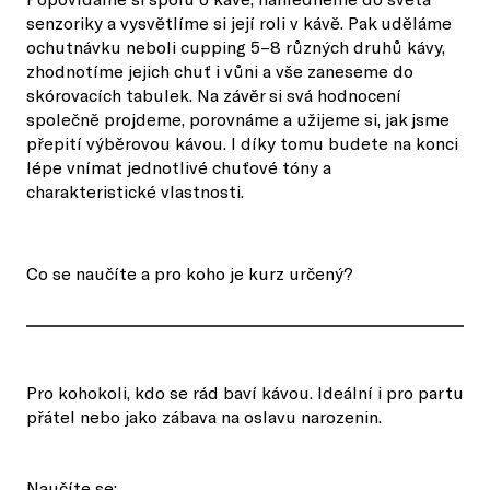
senzoriky a vysvětlíme si její roli v kávě. Pak uděláme
ochutnávku neboli cupping 5–8 různých druhů kávy,
zhodnotíme jejich chuť i vůni a vše zaneseme do
skórovacích tabulek. Na závěr si svá hodnocení
společně projdeme, porovnáme a užijeme si, jak jsme
přepití výběrovou kávou. I díky tomu budete na konci
lépe vnímat jednotlivé chuťové tóny a
charakteristické vlastnosti.
Co se naučíte a pro koho je kurz určený?
Pro kohokoli, kdo se rád baví kávou. Ideální i pro partu
přátel nebo jako zábava na oslavu narozenin.
Naučíte se: