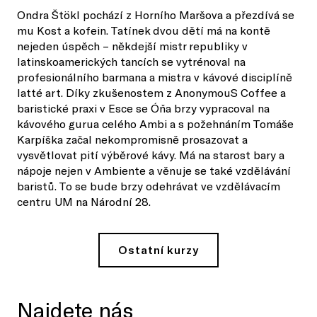
Ondra Štökl pochází z Horního Maršova a přezdívá se
mu Kost a kofein. Tatínek dvou dětí má na kontě
nejeden úspěch – někdejší mistr republiky v
latinskoamerických tancích se vytrénoval na
profesionálního barmana a mistra v kávové disciplíně
latté art. Díky zkušenostem z AnonymouS Coffee a
baristické praxi v Esce se Óňa brzy vypracoval na
kávového gurua celého Ambi a s požehnáním Tomáše
Karpíška začal nekompromisně prosazovat a
vysvětlovat pití výběrové kávy. Má na starost bary a
nápoje nejen v Ambiente a věnuje se také vzdělávání
baristů. To se bude brzy odehrávat ve vzdělávacím
centru UM na Národní 28.
Ostatní kurzy
Najdete nás