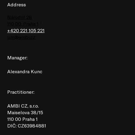
Address
Národní 28
110 00, Praha 1
+420 221 105 221
um@ambi.cz
Manager:
Alexandra Kunc
Practitioner:
AMBI CZ, s.r.o.
Maiselova 38/15
110 00 Praha 1
DIČ: CZ63984881