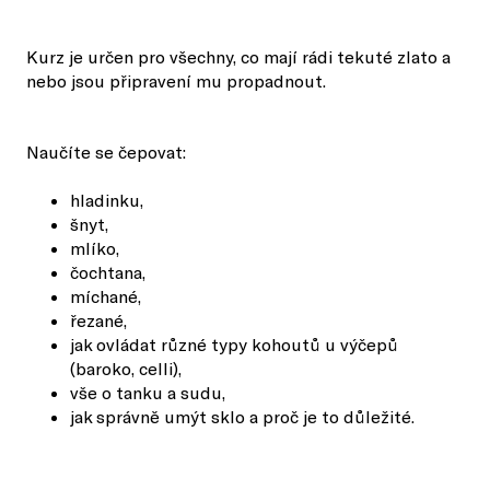
Kurz je určen pro všechny, co mají rádi tekuté zlato a
nebo jsou připravení mu propadnout.
Naučíte se čepovat:
hladinku,
šnyt,
mlíko,
čochtana,
míchané,
řezané,
jak ovládat různé typy kohoutů u výčepů
(baroko, celli),
vše o tanku a sudu,
jak správně umýt sklo a proč je to důležité.