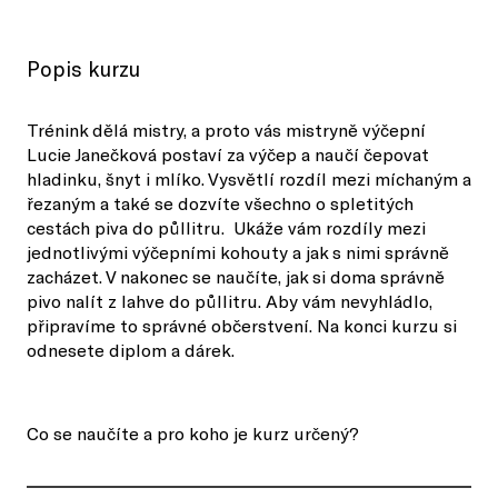
Popis kurzu
Trénink dělá mistry, a proto vás mistryně výčepní
Lucie Janečková postaví za výčep a naučí čepovat
hladinku, šnyt i mlíko. Vysvětlí rozdíl mezi míchaným a
řezaným a také se dozvíte všechno o spletitých
cestách piva do půllitru. Ukáže vám rozdíly mezi
jednotlivými výčepními kohouty a jak s nimi správně
zacházet. V nakonec se naučíte, jak si doma správně
pivo nalít z lahve do půllitru. Aby vám nevyhládlo,
připravíme to správné občerstvení. Na konci kurzu si
odnesete diplom a dárek.
Co se naučíte a pro koho je kurz určený?