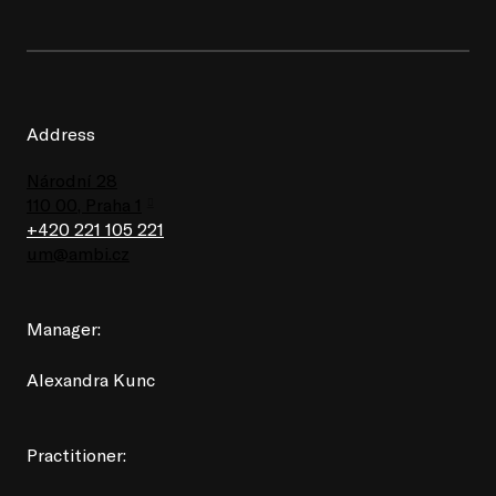
Address
Národní 28
110 00, Praha 1
+420 221 105 221
um@ambi.cz
Manager:
Alexandra Kunc
Practitioner: