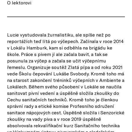
O lektorovi
Lucie vystudovala žurnalistiku, ale spíše než po
reportážích teď lítá po výčepech. Začínala v roce 2014
v Lokálu Hamburk, kam si odběhla na brigádu ke
škole. Práce s pivem jí ale začala bavit, a tak se
posunula za výčep a začala se učit výčepnímu
řemeslu. Organizuje soutěž Zlatá pípa a od roku 2021
vede Školu čepování Lukáše Svobody. Kromě toho má
na starost zakončení tréninků výčepních v Ambiente a
Lokálech. Během svého působení v Lokále se naučila
sanitovat pivní vedení a úspěšně složila zkoušky do
Cechu sanitačních techniků. Kromě toho je členkou
správní rady a etické komise Profesního sdružení
sanitace nápojových cest. Úspěšně složila i Senzorické
zkoušky na vady piva a v roce 2019 úspěšně
absolvovala rekvalifikační kurz Sanitačního technika
ve Výzkumném ústavu pivovarském a sladařském.