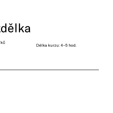
zdělka
íků
Délka kurzu: 4–5 hod.