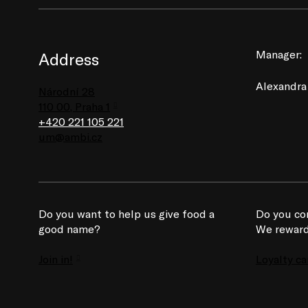
Manager:
Address
Alexandra
Národní 28
110 00, Praha 1
+420 221 105 221
um@ambi.cz
Do you want to help us give food a
Do you co
good name?
We reward
Join in!
Loyalty ca