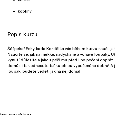
koblihy
Popis kurzu
Šéfpekař Esky Jarda Kozdělka vás během kurzu naučí, ja
Naučíte se, jak na měkké, nadýchané a voňavé loupáky. Uká
kynutí důležité a jakou péči mu před i po pečení dopřát. 
domů si tak odnesete tašku plnou vypečeného dobra! A j
loupák, budete vědět, jak na něj doma!
něm naučíte: