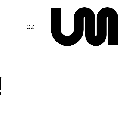
EN
CZ
!