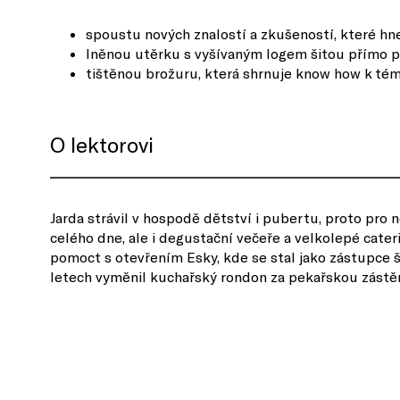
spoustu nových znalostí a zkušeností, které h
lněnou utěrku s vyšívaným logem šitou přímo 
tištěnou brožuru, která shrnuje know how k tém
O lektorovi
Jarda strávil v hospodě dětství i pubertu, proto pro
celého dne, ale i degustační večeře a velkolepé cateri
pomoct s otevřením Esky, kde se stal jako zástupce š
letech vyměnil kuchařský rondon za pekařskou zástěr