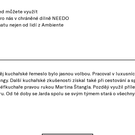
ned můžete využít
pro nás v chráněné dílně NEEDO
atu nejen od lidí z Ambiente
 něj kuchařské řemeslo bylo jasnou volbou. Pracoval v luxusní
ngy. Další kuchařské zkušenosti získal také při cestování a sp
éfkuchaře pravou rukou Martina Štangla. Později využil příle
u. Od té doby se Jarda spolu se svým týmem stará o všechny 