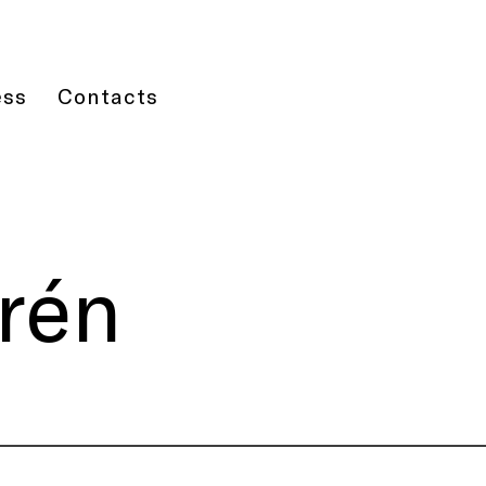
ess
Contacts
rén