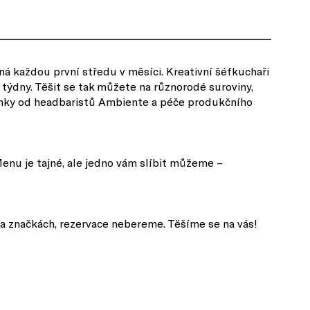
á každou první středu v měsíci. Kreativní šéfkuchaři
í týdny. Těšit se tak můžete na různorodé suroviny,
drinky od headbaristů Ambiente a péče produkčního
Menu je tajné, ale jedno vám slíbit můžeme –
na značkách, rezervace nebereme. Těšíme se na vás!