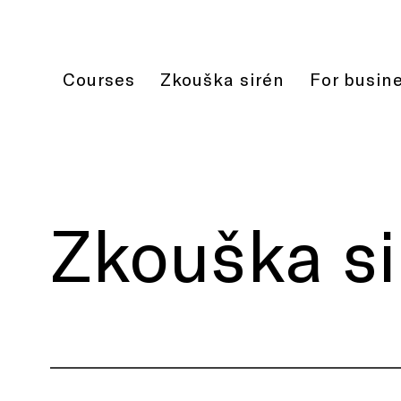
Courses
Zkouška sirén
For busin
Zkouška si