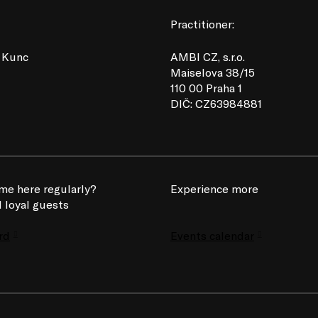
Practitioner:
 Kunc
AMBI CZ, s.r.o.
Maiselova 38/15
110 00 Praha 1
DIČ: CZ63984881
me here regularly?
Experience more
 loyal guests
rd
Events calendar