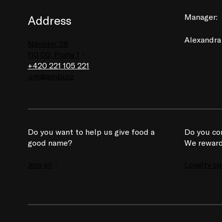
Manager:
Address
Alexandra
Národní 28
110 00, Praha 1
+420 221 105 221
um@ambi.cz
Do you want to help us give food a
Do you co
good name?
We reward
Join in!
Loyalty ca