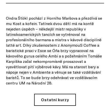
Ondra Štökl pochází z Horního Maršova a přezdívá se
mu Kost a kofein. Tatínek dvou dětí má na kontě
nejeden úspěch – někdejší mistr republiky v
latinskoamerických tancích se vytrénoval na
profesionálního barmana a mistra v kávové disciplíně
latté art. Díky zkušenostem z AnonymouS Coffee a
baristické praxi v Esce se Óňa brzy vypracoval na
kávového gurua celého Ambi a s požehnáním Tomáše
Karpíška začal nekompromisně prosazovat a
vysvětlovat pití výběrové kávy. Má na starost bary a
nápoje nejen v Ambiente a věnuje se také vzdělávání
baristů. To se bude brzy odehrávat ve vzdělávacím
centru UM na Národní 28.
Ostatní kurzy