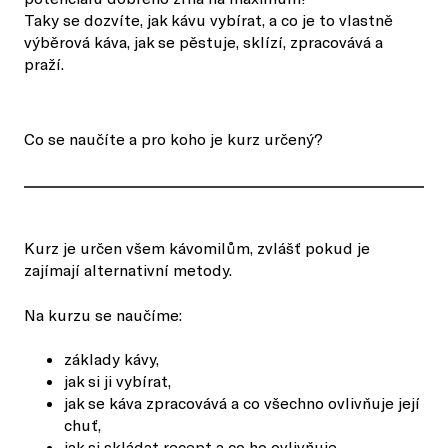
Taky se dozvíte, jak kávu vybírat, a co je to vlastně
výběrová káva, jak se pěstuje, sklízí, zpracovává a
praží.
Co se naučíte a pro koho je kurz určený?
Kurz je určen všem kávomilům, zvlášť pokud je
zajímají alternativní metody.
Na kurzu se naučíme:
základy kávy,
jak si ji vybírat,
jak se káva zpracovává a co všechno ovlivňuje její
chuť,
jak si skládat recept a co ho ovlivňuje,