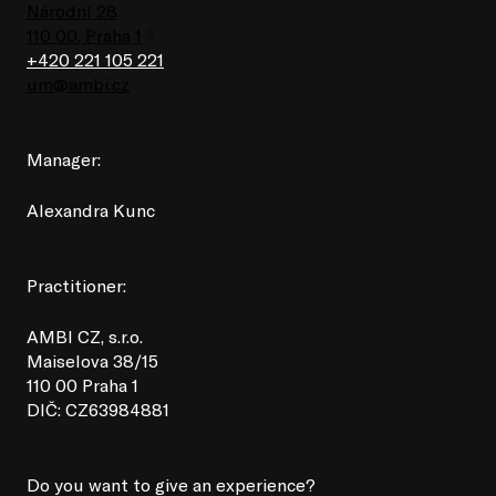
Národní 28
110 00, Praha 1
+420 221 105 221
um@ambi.cz
Manager:
Alexandra Kunc
Practitioner:
AMBI CZ, s.r.o.
Maiselova 38/15
110 00 Praha 1
DIČ: CZ63984881
Do you want to give an experience?