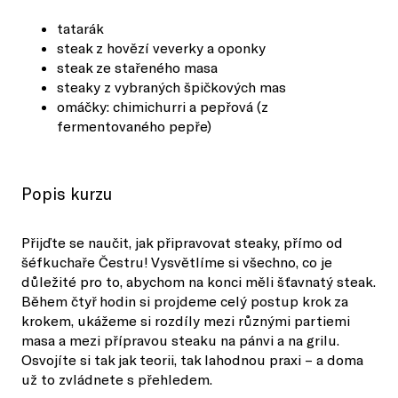
tatarák
steak z hovězí veverky a oponky
steak ze stařeného masa
steaky z vybraných špičkových mas
omáčky: chimichurri a pepřová (z
fermentovaného pepře)
Popis kurzu
Přijďte se naučit, jak připravovat steaky, přímo od
šéfkuchaře Čestru! Vysvětlíme si všechno, co je
důležité pro to, abychom na konci měli šťavnatý steak.
Během čtyř hodin si projdeme celý postup krok za
krokem, ukážeme si rozdíly mezi různými partiemi
masa a mezi přípravou steaku na pánvi a na grilu.
Osvojíte si tak jak teorii, tak lahodnou praxi – a doma
už to zvládnete s přehledem.