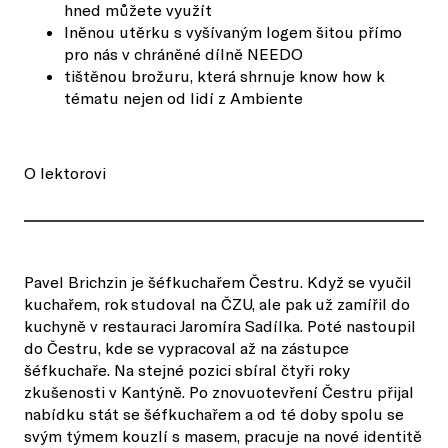
hned můžete využít
lněnou utěrku s vyšívaným logem šitou přímo
pro nás v chráněné dílně NEEDO
tištěnou brožuru, která shrnuje know how k
tématu nejen od lidí z Ambiente
O lektorovi
Pavel Brichzin je šéfkuchařem Čestru. Když se vyučil
kuchařem, rok studoval na ČZU, ale pak už zamířil do
kuchyně v restauraci Jaromíra Sadílka. Poté nastoupil
do Čestru, kde se vypracoval až na zástupce
šéfkuchaře. Na stejné pozici sbíral čtyři roky
zkušenosti v Kantýně. Po znovuotevření Čestru přijal
nabídku stát se šéfkuchařem a od té doby spolu se
svým týmem kouzlí s masem, pracuje na nové identitě