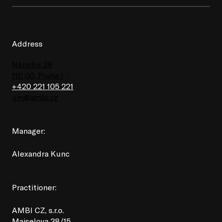
Address
Národní 28
110 00, Praha 1
+420 221 105 221
um@ambi.cz
Manager:
Alexandra Kunc
Practitioner:
AMBI CZ, s.r.o.
Maiselova 38/15