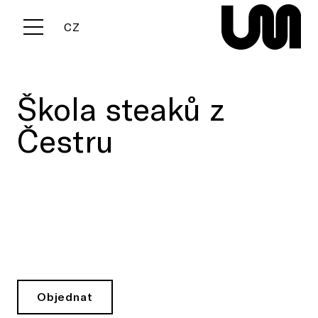
EN
CZ
Menu
Škola steaků z
Čestru
Objednat