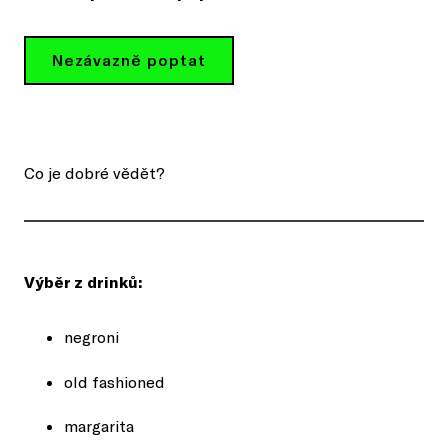
Nezávazně poptat
Co je dobré vědět?
Výběr z drinků:
negroni
old fashioned
margarita