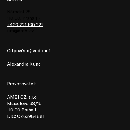
Národní 28
110 00, Praha 1
+420 221 105 221
um@ambi.cz
Odpovědný vedoucí:
Alexandra Kunc
Provozovatel:
AMBI CZ, s.r.o.
Maiselova 38/15
110 00 Praha 1
DIČ: CZ63984881