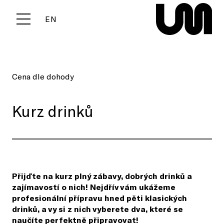
CZ
EN
Menu
Cena dle dohody
Kurz drinků
Přijďte na kurz plný zábavy, dobrých drinků a
zajímavostí o nich! Nejdřív vám ukážeme
profesionální přípravu hned pěti klasických
drinků, a vy si z nich vyberete dva, které se
naučíte perfektně připravovat!