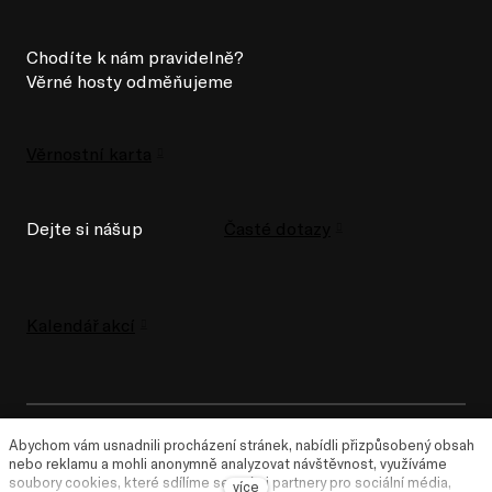
Chodíte k nám pravidelně?
Věrné hosty odměňujeme
Věrnostní karta
Dejte si nášup
Časté dotazy
Kalendář akcí
Abychom vám usnadnili procházení stránek, nabídli přizpůsobený obsah
nebo reklamu a mohli anonymně analyzovat návštěvnost, využíváme
Za UMem stojí lidé z
Ambiente
.
soubory cookies, které sdílíme se svými partnery pro sociální média,
více