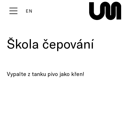
CZ
EN
Menu
Škola čepování
Vypalte z tanku pivo jako křen!