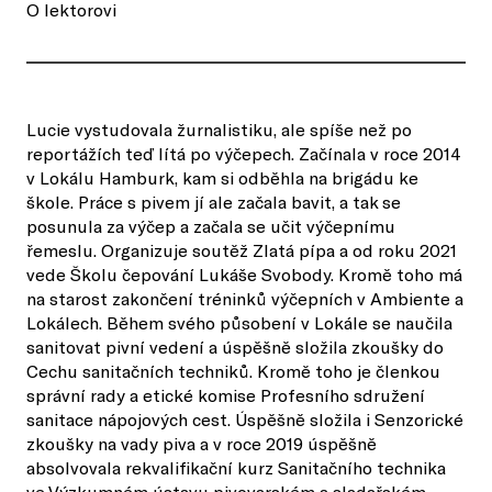
O lektorovi
Lucie vystudovala žurnalistiku, ale spíše než po
reportážích teď lítá po výčepech. Začínala v roce 2014
v Lokálu Hamburk, kam si odběhla na brigádu ke
škole. Práce s pivem jí ale začala bavit, a tak se
posunula za výčep a začala se učit výčepnímu
řemeslu. Organizuje soutěž Zlatá pípa a od roku 2021
vede Školu čepování Lukáše Svobody. Kromě toho má
na starost zakončení tréninků výčepních v Ambiente a
Lokálech. Během svého působení v Lokále se naučila
sanitovat pivní vedení a úspěšně složila zkoušky do
Cechu sanitačních techniků. Kromě toho je členkou
správní rady a etické komise Profesního sdružení
sanitace nápojových cest. Úspěšně složila i Senzorické
zkoušky na vady piva a v roce 2019 úspěšně
absolvovala rekvalifikační kurz Sanitačního technika
ve Výzkumném ústavu pivovarském a sladařském.