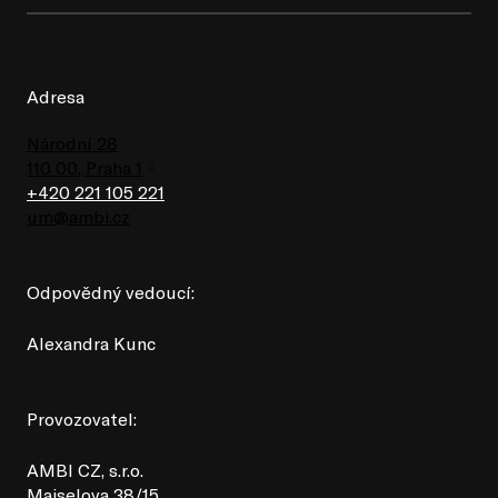
Adresa
Národní 28
110 00, Praha 1
+420 221 105 221
um@ambi.cz
Odpovědný vedoucí:
Alexandra Kunc
Provozovatel:
AMBI CZ, s.r.o.
Maiselova 38/15