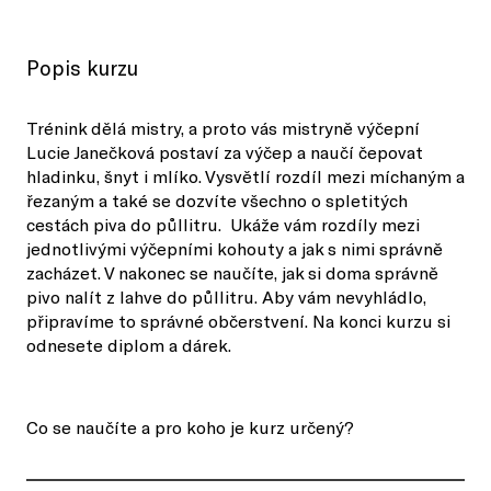
Popis kurzu
Trénink dělá mistry, a proto vás mistryně výčepní
Lucie Janečková postaví za výčep a naučí čepovat
hladinku, šnyt i mlíko. Vysvětlí rozdíl mezi míchaným a
řezaným a také se dozvíte všechno o spletitých
cestách piva do půllitru. Ukáže vám rozdíly mezi
jednotlivými výčepními kohouty a jak s nimi správně
zacházet. V nakonec se naučíte, jak si doma správně
pivo nalít z lahve do půllitru. Aby vám nevyhládlo,
připravíme to správné občerstvení. Na konci kurzu si
odnesete diplom a dárek.
Co se naučíte a pro koho je kurz určený?