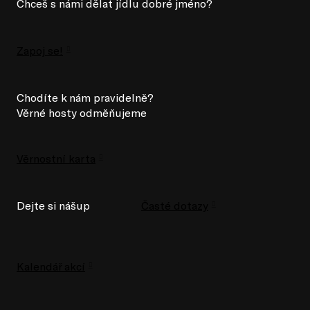
Chceš s námi dělat jídlu dobré jméno?
Zapoj se!
Chodíte k nám pravidelně?
Věrné hosty odměňujeme
Věrnostní karta
Dejte si nášup
Časté dotazy
Kalendář akcí