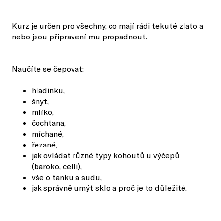
Kurz je určen pro všechny, co mají rádi tekuté zlato a
nebo jsou připravení mu propadnout.
Naučíte se čepovat:
hladinku,
šnyt,
mlíko,
čochtana,
míchané,
řezané,
jak ovládat různé typy kohoutů u výčepů
(baroko, celli),
vše o tanku a sudu,
jak správně umýt sklo a proč je to důležité.