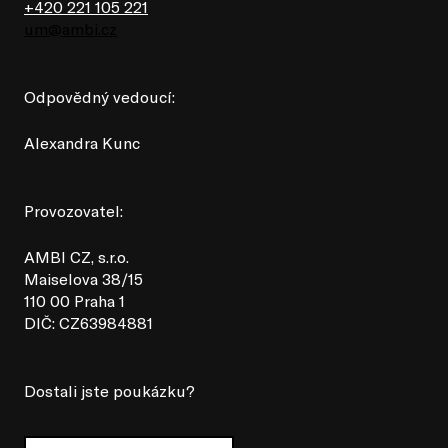
+420 221 105 221
um@ambi.cz
Odpovědný vedoucí:
Alexandra Kunc
Provozovatel:
AMBI CZ, s.r.o.
Maiselova 38/15
110 00 Praha 1
DIČ: CZ63984881
Dostali jste poukázku?