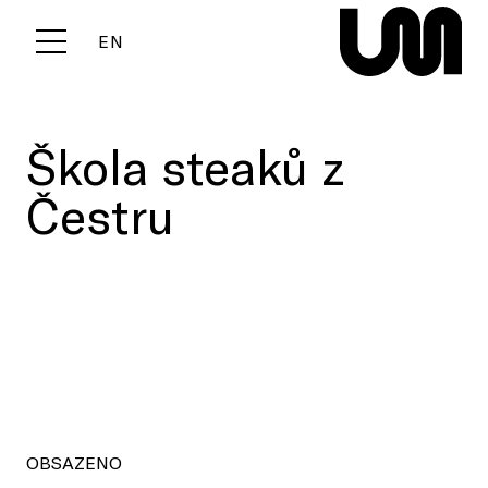
CZ
EN
Menu
Škola steaků z
Čestru
OBSAZENO