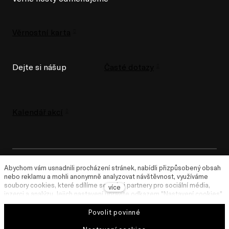
Věrnostní karta
Dejte si nášup
Časté dotazy
Kalendář akcí
Abychom vám usnadnili procházení stránek, nabídli přizpůsobený obsah
nebo reklamu a mohli anonymně analyzovat návštěvnost, využíváme
Za UMem stojí lidé z
Ambiente
.
soubory cookies, které sdílíme se svými partnery pro sociální média,
více
inzerci a analýzu. Jejich nastavení upravíte odkazem "Nastavení cookies"
a kdykoliv jej můžete změnit v patičce webu. Podrobnější informace
najdete v našich Zásadách ochrany osobních údajů a používání souborů
Povolit povinné
cookies. Souhlasíte s používáním cookies?