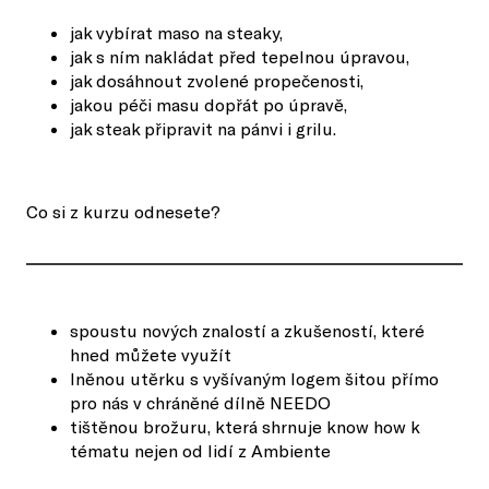
jak vybírat maso na steaky,
jak s ním nakládat před tepelnou úpravou,
jak dosáhnout zvolené propečenosti,
jakou péči masu dopřát po úpravě,
jak steak připravit na pánvi i grilu.
Co si z kurzu odnesete?
spoustu nových znalostí a zkušeností, které
hned můžete využít
lněnou utěrku s vyšívaným logem šitou přímo
pro nás v chráněné dílně NEEDO
tištěnou brožuru, která shrnuje know how k
tématu nejen od lidí z Ambiente